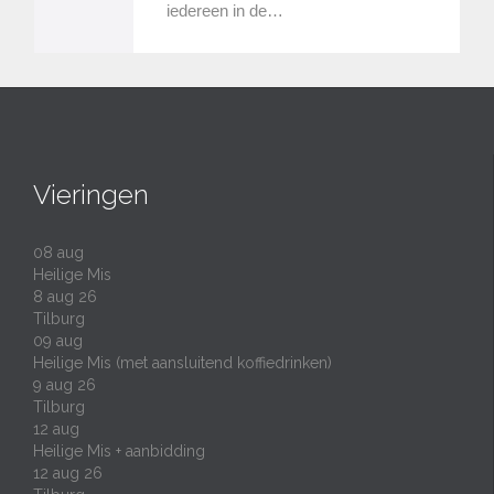
iedereen in de…
Vieringen
08
aug
Heilige Mis
8 aug 26
Tilburg
09
aug
Heilige Mis (met aansluitend koffiedrinken)
9 aug 26
Tilburg
12
aug
Heilige Mis + aanbidding
12 aug 26