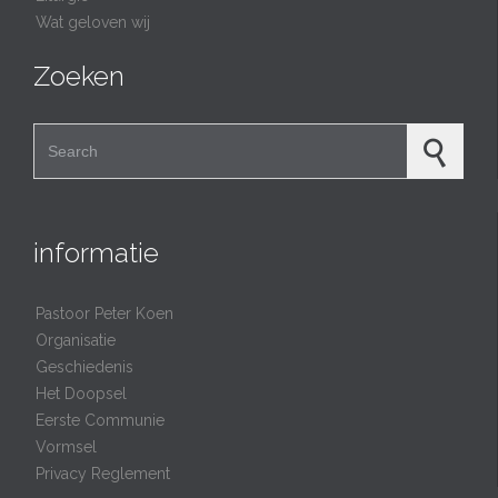
Wat geloven wij
Zoeken
Search for:
informatie
Pastoor Peter Koen
Organisatie
Geschiedenis
Het Doopsel
Eerste Communie
Vormsel
Privacy Reglement