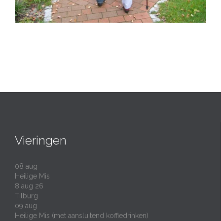
Vieringen
08
aug
Heilige Mis
8 aug 26
Tilburg
09
aug
Heilige Mis (met aansluitend koffiedrinken)