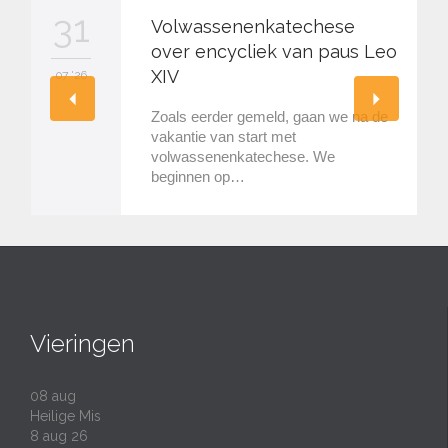
31
Volwassenenkatechese
over encycliek van paus Leo
XIV
07 '26
Zoals eerder gemeld, gaan we na de
vakantie van start met
volwassenenkatechese. We
beginnen op…
Vieringen
08
aug
Heilige Mis
8 aug 26