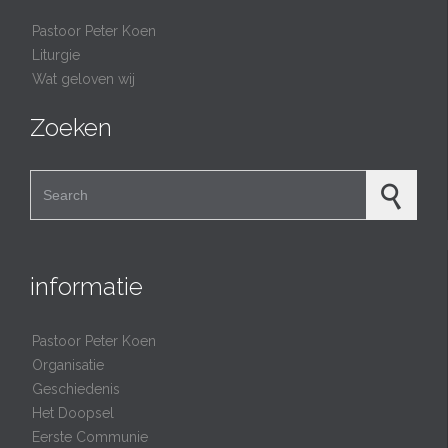
Pastoor Peter Koen
Liturgie
Wat geloven wij
Zoeken
Search for:
informatie
Pastoor Peter Koen
Organisatie
Geschiedenis
Het Doopsel
Eerste Communie