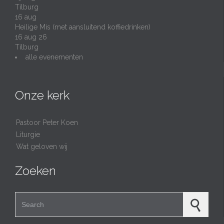
Tilburg
16
aug
Heilige Mis (met aansluitend koffiedrinken)
16 aug 26
Tilburg
alle evenementen
Onze kerk
Pastoor Peter Koen
Liturgie
Wat geloven wij
Zoeken
Search for: