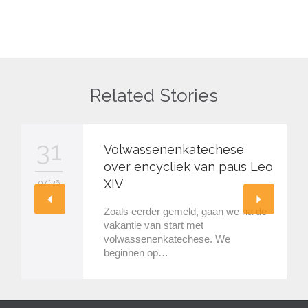
Related Stories
31
Volwassenenkatechese
over encycliek van paus Leo
XIV
07 '26
Zoals eerder gemeld, gaan we na de
vakantie van start met
volwassenenkatechese. We
beginnen op…