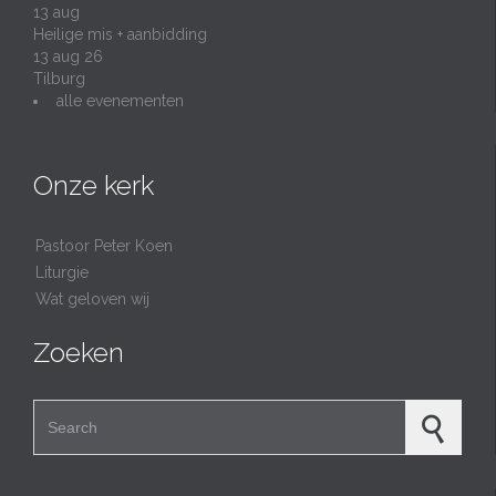
13
aug
Heilige mis + aanbidding
13 aug 26
Tilburg
alle evenementen
Onze kerk
Pastoor Peter Koen
Liturgie
Wat geloven wij
Zoeken
Search for: