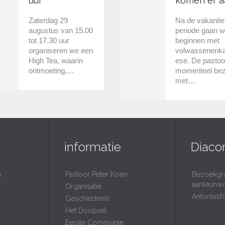
uur
komen er a
Zaterdag 29
Na de vakantie
augustus van 15.00
periode gaan 
tot 17.30 uur
beginnen met
organiseren we een
volwassenenk
High Tea, waarin
ese. De pastoo
ontmoeting,…
momenteel bez
met…
informatie
Diaco
n
Pastoor Peter Koen
Bezoekgr
aanleunw
Organisatie
Antoniusf
Geschiedenis
Het Doopsel
Eerste Communie