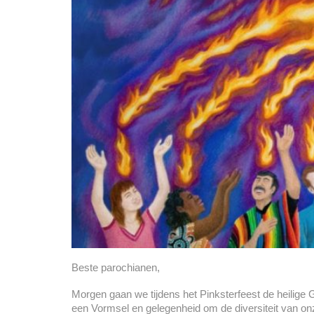
Beste parochianen,
Morgen gaan we tijdens het Pinksterfeest de heilige
een Vormsel en gelegenheid om de diversiteit van o