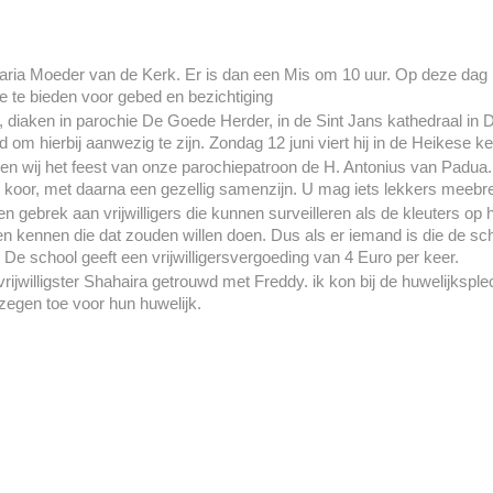
aria Moeder van de Kerk. Er is dan een Mis om 10 uur. Op deze dag 
te bieden voor gebed en bezichtiging
, diaken in parochie De Goede Herder, in de Sint Jans kathedraal in D
 om hierbij aanwezig te zijn. Zondag 12 juni viert hij in de Heikese k
en wij het feest van onze parochiepatroon de H. Antonius van Padua.
koor, met daarna een gezellig samenzijn. U mag iets lekkers meebren
n gebrek aan vrijwilligers die kunnen surveilleren als de kleuters o
n kennen die dat zouden willen doen. Dus als er iemand is die de sch
k. De school geeft een vrijwilligersvergoeding van 4 Euro per keer.
rijwilligster Shahaira getrouwd met Freddy. ik kon bij de huwelijkspl
egen toe voor hun huwelijk.