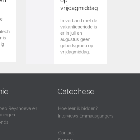
an
op
vrijdagmiddag
we
In verband met de
vakantieperiode is
atech
er in juli en
r is
augustus geen
ig
gebedsgroep op
vrijdagmiddag.
nie
Catechese
oep Reyshoeve en
Hoe leer ik bidden?
oningen
Interviews Emmausgangers
onds
Contact