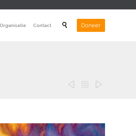
Skip

Doneer
Organisatie
Contact
to
content


