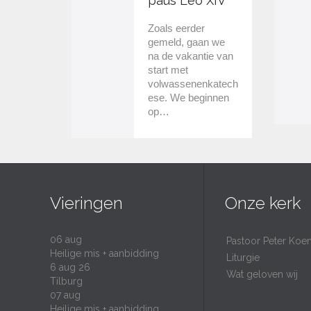
paus Leo XIV
Zoals eerder
gemeld, gaan we
na de vakantie van
start met
volwassenenkatech
ese. We beginnen
op…
Vieringen
Onze kerk
06
aug
Pastoor Peter Koe
Heilige mis + aanbidding
Liturgie
6 aug 26
Wat geloven wij
Tilburg
07
aug
Heilige mis + aanbidding