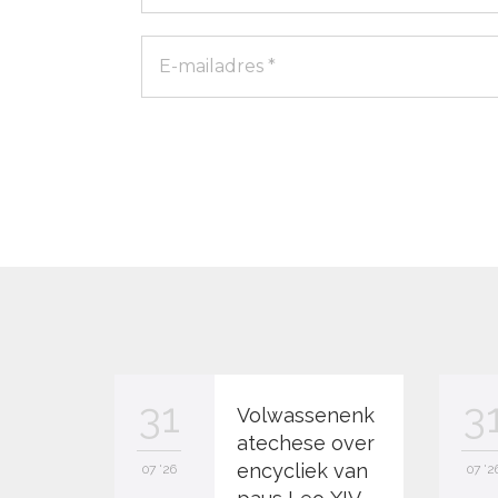
31
3
Volwassenenk
atechese over
encycliek van
07 '26
07 '2