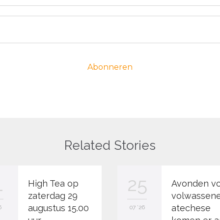
Related Stories
1
25
High Tea op
Avonden v
zaterdag 29
volwassen
augustus 15.00
atechese
6
07 '26