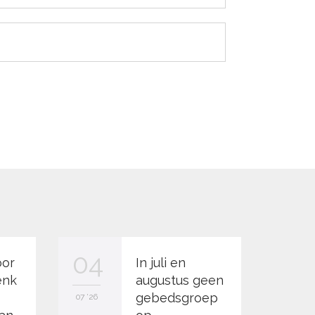
04
21
oor
In juli en
enk
augustus geen
gebedsgroep
07 '26
06 '26