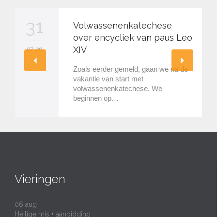
31
Volwassenenkatechese
over encycliek van paus Leo
XIV
07 '26
Zoals eerder gemeld, gaan we na de
vakantie van start met
volwassenenkatechese. We
beginnen op…
Vieringen
06
aug
Heilige mis + aanbidding