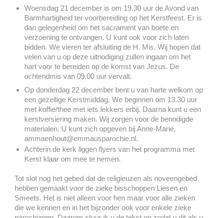
Woensdag 21 december is om 19.30 uur de Avond van
Barmhartigheid ter voorbereiding op het Kerstfeest. Er is
dan gelegenheid om het sacrament van boete en
verzoening te ontvangen. U kunt ook voor zich laten
bidden. We vieren ter afsluiting de H. Mis. Wij hopen dat
velen van u op deze uitnodiging zullen ingaan om het
hart voor te bereiden op de komst van Jezus.
De
ochtendmis van 09.00 uur vervalt.
Op donderdag 22 december bent u van harte welkom op
een gezellige Kerstmiddag. We beginnen om 13.30 uur
met koffie/thee met iets lekkers erbij. Daarna kunt u een
kerstversiering maken. Wij zorgen voor de benodigde
materialen. U kunt zich opgeven bij Anne-Marie,
ammaenhout@emmausparochie.nl.
Achterin de kerk liggen flyers van het programma met
Kerst klaar om mee te nemen.
Tot slot nog het gebed dat de religieuzen als noveengebed
hebben gemaakt voor de zieke bisschoppen Liesen en
Smeets. Het is niet alleen voor hen maar voor alle zieken
die we kennen en in het bijzonder ook voor enkele zieke
parochianen. Daarom stuur ik u de tekst op zodat u dit als u