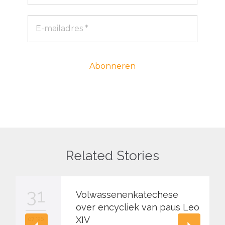
Related Stories
31
Volwassenenkatechese
over encycliek van paus Leo
XIV
07 '26