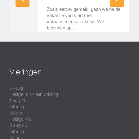
Zoals eerder gemeld, gaan we na de
vakantie van start met
volwassenenkatechese. We
beginnen op…
Vieringen
07
aug
Heilige mis + aanbidding
7 aug 26
Tilburg
08
aug
Heilige Mis
8 aug 26
Tilburg
09
aug