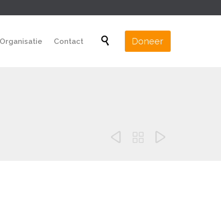
Skip

Doneer
Organisatie
Contact
to
content


