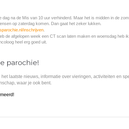
ie dag na de Mis van 10 uur verhinderd. Maar het is midden in de zom
ensen op zaterdag komen. Dan gaat het zeker lukken.
arochie.nl/inschrijven
.
 heb de afgelopen week een CT scan laten maken en woensdag heb ik 
ncoloog heel erg goed uit.
ze parochie!
 het laatste nieuws, informatie over vieringen, activiteiten en s
nschap, waar je ook bent.
ormeerd!