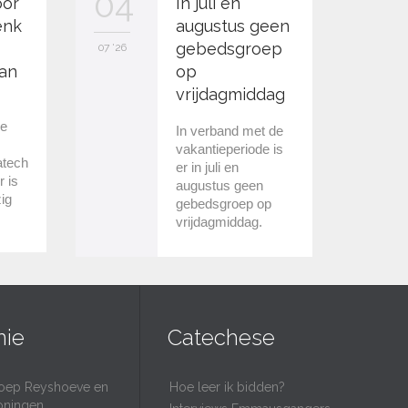
04
21
oor
In juli en
enk
augustus geen
gebedsgroep
07 '26
06 '26
an
op
vrijdagmiddag
we
In verband met de
vakantieperiode is
atech
er in juli en
r is
augustus geen
ig
gebedsgroep op
vrijdagmiddag.
nie
Catechese
oep Reyshoeve en
Hoe leer ik bidden?
oningen