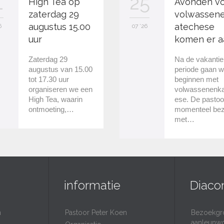
1
25
High Tea op
Avonden v
zaterdag 29
volwassen
augustus 15.00
atechese
6
07 '26
uur
komen er a
Zaterdag 29
Na de vakantie
augustus van 15.00
periode gaan 
tot 17.30 uur
beginnen met
organiseren we een
volwassenenk
High Tea, waarin
ese. De pastoo
ontmoeting,…
momenteel bez
met…
informatie
Diaco
n
Pastoor Peter Koen
Bezoekgr
aanleunw