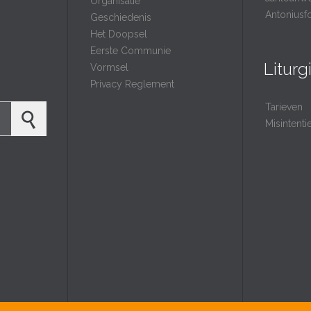
Organisatie
Antoniusf
Geschiedenis
Het Doopsel
Eerste Communie
Liturg
Vormsel
Privacy Reglement
Tarieven
Misintent