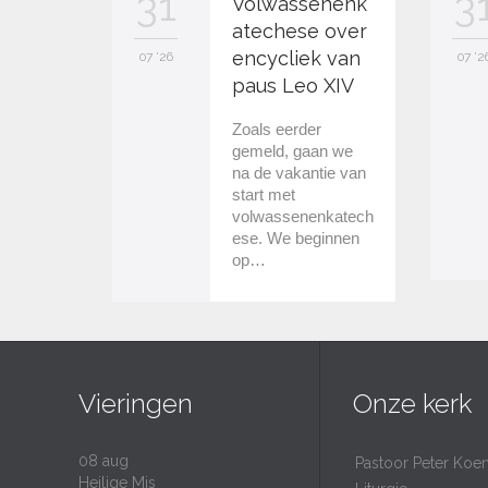
31
3
Volwassenenk
atechese over
encycliek van
07 '26
07 '2
paus Leo XIV
Zoals eerder
gemeld, gaan we
na de vakantie van
start met
volwassenenkatech
ese. We beginnen
op…
Vieringen
Onze kerk
08
aug
Pastoor Peter Koe
Heilige Mis