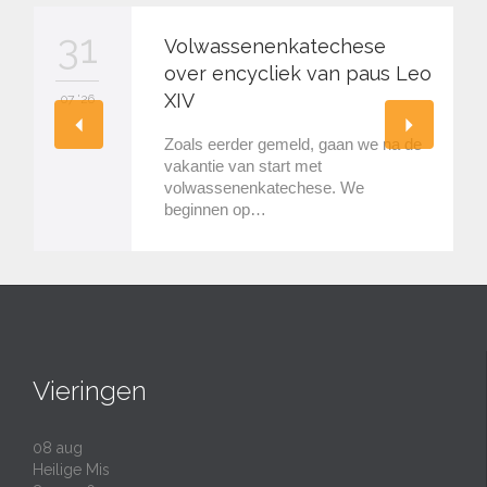
31
Volwassenenkatechese
over encycliek van paus Leo
XIV
07 '26
Zoals eerder gemeld, gaan we na de
vakantie van start met
volwassenenkatechese. We
beginnen op…
Vieringen
08
aug
Heilige Mis