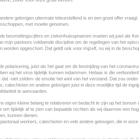
 andere gelovigen uitermate teleurstellend is en een groot offer vraagt.
 bisschoppen, met moeite genomen.
e besmettingscijfers en ziekenhuisopnamen moeten wij juist als Kerk
 mijn pastoors voldoende discipline om de regelingen van het episco
orden opgeschort. Dat geldt ook voor mijzelf, nu wij in de bisscho
 polarisering, juist als het gaat om de bestrijding van het coronavir
en wij het virus tijdelijk kunnen indammen. Helaas is die verbonden
dat -niet zelden- de emotie het wint van het verstand. Dat zou onder 
 catechisten en andere gelovigen juist in deze moeilijke tijd de ingri
lidariteit te aanvaarden.
s eigen kleine belang te relativeren en bedacht te zijn op het bonu
e om tijdelijk af te zien van bepaalde rechten als wij daarmee een 
n, kunnen dienen.
, pastoraal werkers, catechisten en vele andere gelovigen, die in onze