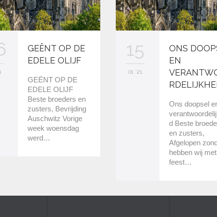
6
15
GEËNT OP DE
ONS DOOP
EDELE OLIJF
EN
VERANTW
1
01 '21
GEËNT OP DE
RDELIJKHE
EDELE OLIJF
Beste broeders en
Ons doopsel e
zusters, Bevrijding
verantwoordelij
Auschwitz Vorige
d Beste broede
week woensdag
en zusters,
werd…
Afgelopen zon
hebben wij met
feest…