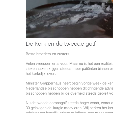
De Kerk en de tweede golf
Beste broeders en zusters,
Velen vreesden er al voor. Maar nu is het een realite
ziekenhuizen krijgen steeds meer patiënten binnen 
het kerkelijk leven.
Minister Grapperhaus heeft begin vorige week de kerk
Nederlandse bisschoppen hebben dit dringende advie
bisschoppen hebben bij de overheid steeds gepleit vo
Nu de tweede coronagolf steeds hoger wordt, wordt 
30 gelovigen de liturgie meevieren. Wij perken het 
minister om hopelijk ruimte te krijgen voor meer maa