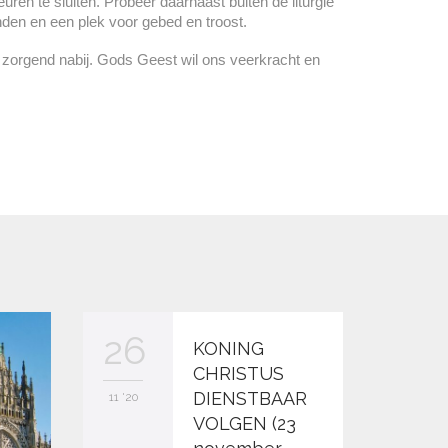
uren te sluiten. Probeer daarnaast buiten de liturgie
nden en een plek voor gebed en troost.
 zorgend nabij. Gods Geest wil ons veerkracht en
26
KONING
CHRISTUS
DIENSTBAAR
11 '20
VOLGEN (23