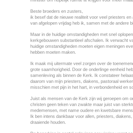
Beste broeders en zusters,
ik besef dat de nieuwe realiteit voor veel priesters en
van afgelopen vrijdag heb ik, samen met de andere
Maar in de huidige omstandigheden met snel oplopend
kerkgebouwen substantieel afschalen. Ik verwacht van
huidige omstandigheden moeten eigen meningen even w
hebben moeten maken.
Ik maak mij uitermate veel zorgen over de toenemende
grote saamhorigheid. Door de onderlinge eenheid hebb
samenleving als binnen de Kerk. Ik constateer helaas 
daarom van mijn priesters, diakens, pastoraal werkers,
misschien met pijn in het hart, in verbondenheid en so
Juist als mensen van de Kerk zijn wij geroepen om on
christen geen teken van zwakte maar juist van sterkt
medemensen, met name oudere en kwetsbare mense
Ik ben intens dankbaar voor allen, priesters, diakens
draaiende houden.