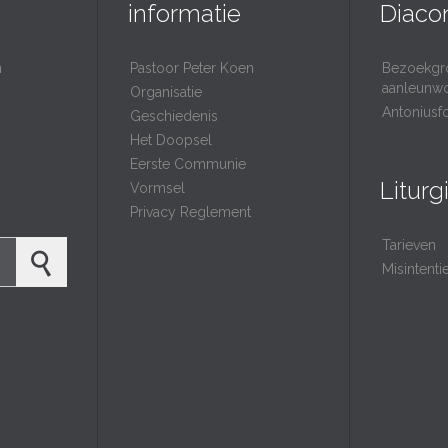
informatie
Diaco
n
Pastoor Peter Koen
Bezoekgr
aanleunw
Organisatie
Antoniusf
Geschiedenis
Het Doopsel
Eerste Communie
Liturg
Vormsel
Privacy Reglement
Tarieven
Misintent