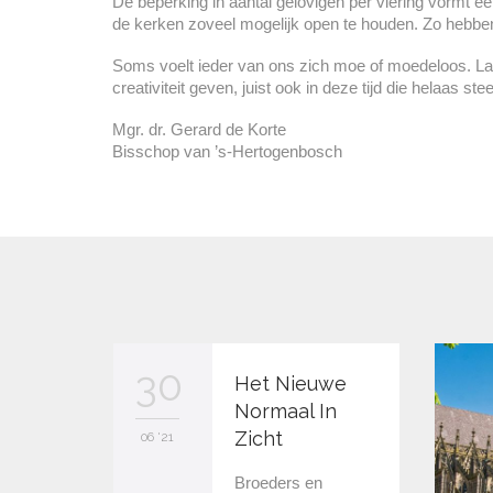
De beperking in aantal gelovigen per viering vormt ee
de kerken zoveel mogelijk open te houden. Zo hebben 
Soms voelt ieder van ons zich moe of moedeloos. Lat
creativiteit geven, juist ook in deze tijd die helaas ste
Mgr. dr. Gerard de Korte
Bisschop van ’s-Hertogenbosch
30
Het Nieuwe
Normaal In
Zicht
06 '21
Broeders en