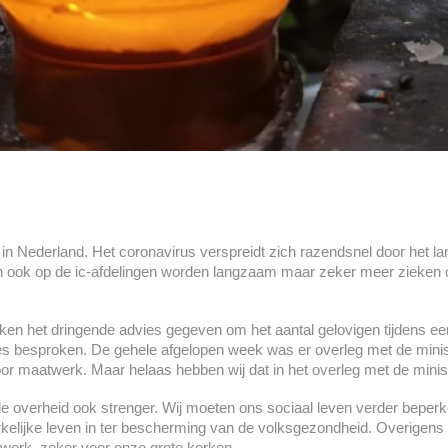
it in Nederland. Het coronavirus verspreidt zich razendsnel door het l
en ook op de ic-afdelingen worden langzaam maar zeker meer zieken 
en het dringende advies gegeven om het aantal gelovigen tijdens een 
s besproken. De gehele afgelopen week was er overleg met de minis
or maatwerk. Maar helaas hebben wij dat in het overleg met de minist
de overheid ook strenger. Wij moeten ons sociaal leven verder bepe
kerkelijke leven in ter bescherming van de volksgezondheid. Overig
twerk, zeker voor onze grote kerken.