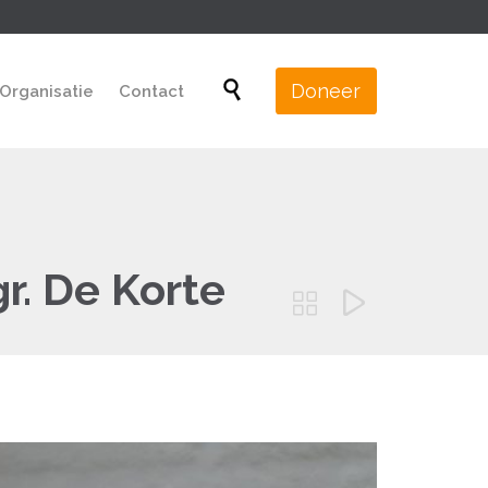
Skip

Doneer
Organisatie
Contact
to
content
. De Korte

