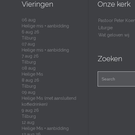
Vieringen
Onze kerk
06
aug
Pastoor Peter Koe
Heilige mis + aanbidding
Liturgie
6 aug 26
Wat geloven wij
Tilburg
07
aug
Heilige mis + aanbidding
7 aug 26
Zoeken
Tilburg
08
aug
Heilige Mis
Search for:
8 aug 26
Tilburg
09
aug
Heilige Mis (met aansluitend
koffiedrinken)
9 aug 26
Tilburg
12
aug
Heilige Mis + aanbidding
12 aug 26