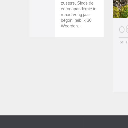
zusters, Sinds de
coronapandemie in
maart vorig jaar
begon, heb ik 30
0
Woorden…
02 '2