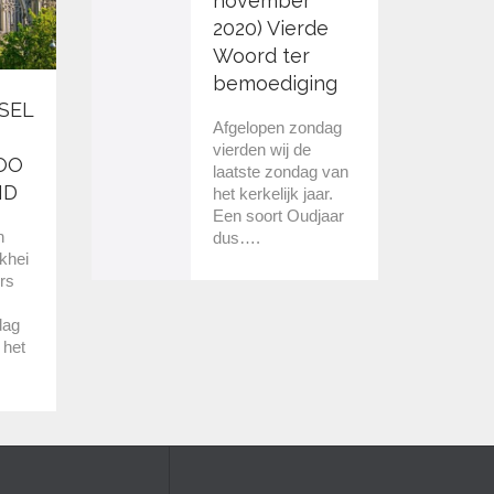
november
2020) Vierde
Woord ter
bemoediging
09
SEL
Afgelopen zondag
vierden wij de
OO
11 '20
laatste zondag van
ID
het kerkelijk jaar.
Een soort Oudjaar
n
dus….
khei
rs
dag
 het