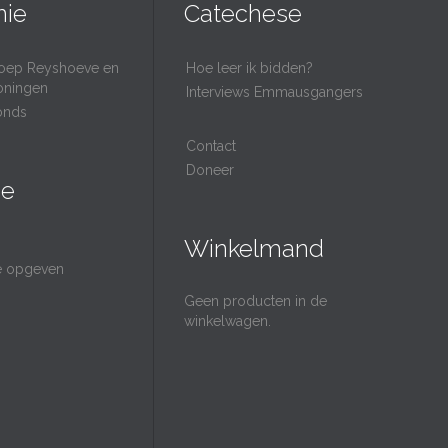
nie
Catechese
oep Reyshoeve en
Hoe leer ik bidden?
oningen
Interviews Emmausgangers
onds
Contact
Doneer
ie
Winkelmand
ie opgeven
Geen producten in de
winkelwagen.