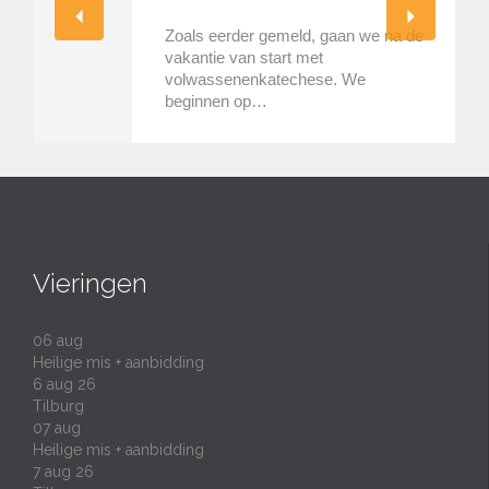
Zoals eerder gemeld, gaan we na de
vakantie van start met
volwassenenkatechese. We
beginnen op…
Vieringen
06
aug
Heilige mis + aanbidding
6 aug 26
Tilburg
07
aug
Heilige mis + aanbidding
7 aug 26