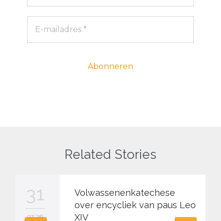
Related Stories
31
Volwassenenkatechese
over encycliek van paus Leo
XIV
07 '26