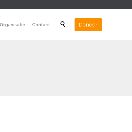
Skip

Doneer
Organisatie
Contact
to
content