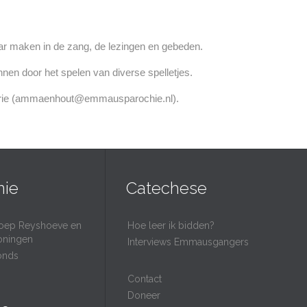
aar maken in de zang, de lezingen en gebeden.
nen door het spelen van diverse spelletjes.
e-Marie (ammaenhout@emmausparochie.nl).
nie
Catechese
oep Reyshoeve en
Hoe leer ik bidden?
oningen
Interviews Emmausgangers
onds
Contact
Doneer