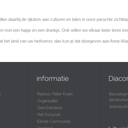
len daarbij de rijkdom aan culturen en talen in onze parochie zichtb
en met een hapje en een drankje. Ook willen we elkaar beter leren ken
kje uit het land van uw herkomst, dan kun je dat doorgeven aan Ann
informatie
Diaco
n
Pastoor Peter Koen
Bezoekgr
aanleunw
Organisatie
Antoniusf
Geschiedenis
Het Doopsel
Eerste Communie