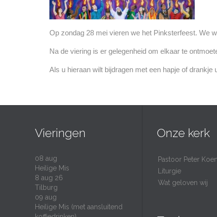
Op zondag 28 mei vieren we het Pinksterfeest. We wil
Na de viering is er gelegenheid om elkaar te ontmoet
Als u hieraan wilt bijdragen met een hapje of dran
Vieringen
Onze kerk
08
aug
Pastoor Peter Koe
Heilige Mis
Liturgie
8 aug 26
Wat geloven wij
Tilburg
09
aug
Heilige Mis (met aansluitend
koffiedrinken)