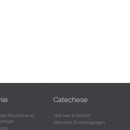
nie
Catechese
oep Reyshoeve en
Hoe leer ik bidden?
oningen
Interviews Emmausgangers
onds