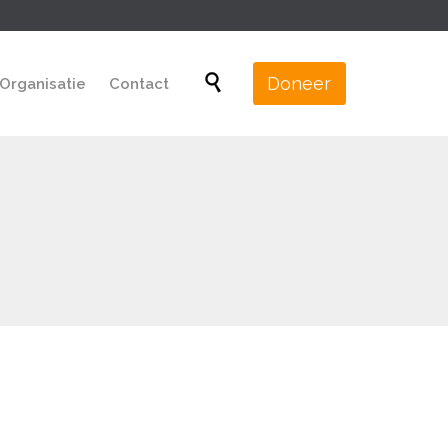
Skip

Doneer
Organisatie
Contact
to
content