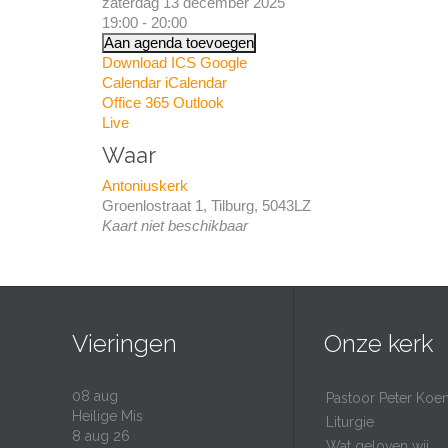
zaterdag 13 december 2025
19:00 - 20:00
Aan agenda toevoegen
Download ICS
Google
Calendar
iCalendar
Office 365
Outlook
Live
Waar
Antoniuskerk
Groenlostraat 1, Tilburg, 5043LZ
Kaart niet beschikbaar
Vieringen
Onze kerk
08
aug
Pastoor Peter Koe
Heilige Mis
Liturgie
8 aug 26
Wat geloven wij