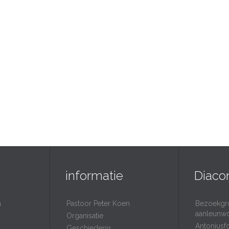
informatie
Diaco
n
Pastoor Peter Koen
Bezoekgr
aanleunw
Organisatie
Antoniusf
Geschiedenis