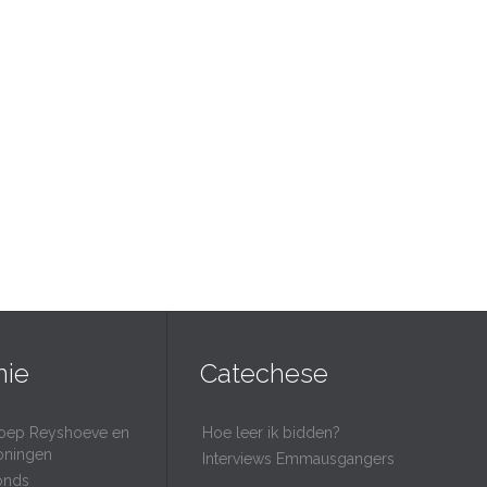
nie
Catechese
oep Reyshoeve en
Hoe leer ik bidden?
oningen
Interviews Emmausgangers
onds