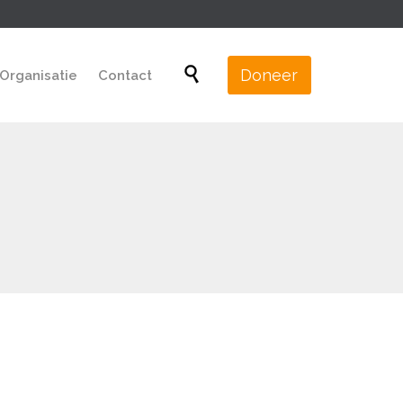
Skip

Doneer
Organisatie
Contact
to
content