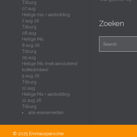
Tilburg
07
aug
Heilige mis + aanbidding
7 aug 26
Zoeken
Tilburg
08
aug
Heilige Mis
Search for:
8 aug 26
Tilburg
09
aug
Heilige Mis (met aansluitend
koffiedrinken)
9 aug 26
Tilburg
12
aug
Heilige Mis + aanbidding
12 aug 26
Tilburg
alle evenementen
© 2025
Emmausparochie