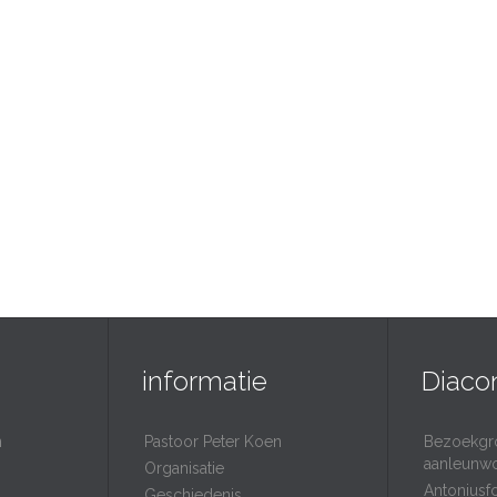
informatie
Diaco
n
Pastoor Peter Koen
Bezoekgr
aanleunw
Organisatie
Antoniusf
Geschiedenis