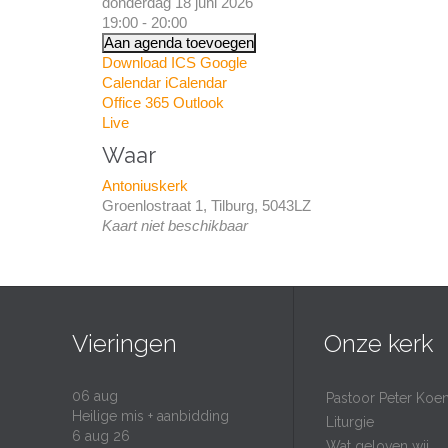
donderdag 18 juni 2026
19:00 - 20:00
Aan agenda toevoegen
Download ICS
Google
Calendar
iCalendar
Office 365
Outlook
Live
Waar
Antoniuskerk
Groenlostraat 1, Tilburg, 5043LZ
Kaart niet beschikbaar
Vieringen
Onze kerk
06
aug
Pastoor Peter Koe
Heilige mis + aanbidding
Liturgie
6 aug 26
Wat geloven wij