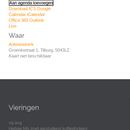
Aan agenda toevoegen
Download ICS
Google
Calendar
iCalendar
Office 365
Outlook
Live
Waar
Antoniuskerk
Groenlostraat 1, Tilburg, 5043LZ
Kaart niet beschikbaar
Vieringen
09
aug
Heilige Mis (met aansluitend koffiedrinken)