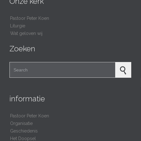
Onze kerk
Pastoor Peter Koen
Liturgie
Wat geloven wij
Zoeken
Search for:
informatie
Pastoor Peter Koen
Organisatie
Geschiedenis
Het Doopsel