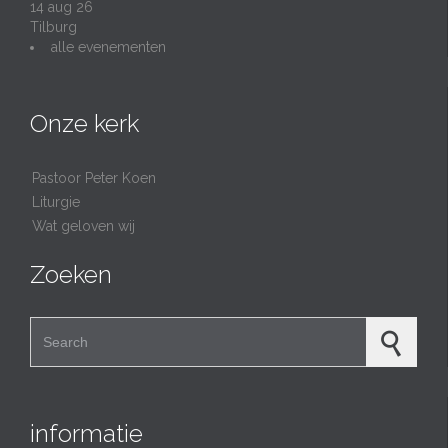
14 aug 26
Tilburg
alle evenementen
Onze kerk
Pastoor Peter Koen
Liturgie
Wat geloven wij
Zoeken
Search for:
informatie