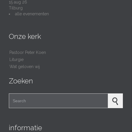
15 aug 26
Tilburg
alle evenementen
Onze kerk
Pastoor Peter Koen
Liturgie
Wat geloven wij
Zoeken
Search for:
informatie