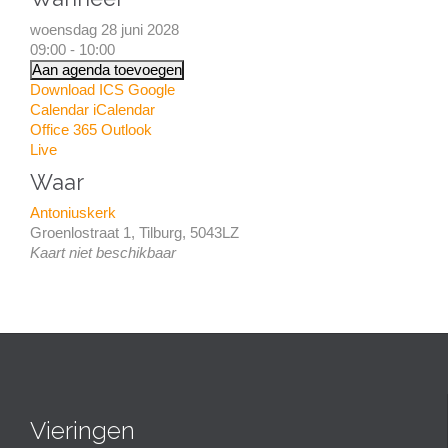
woensdag 28 juni 2028
09:00 - 10:00
Aan agenda toevoegen
Download ICS
Google
Calendar
iCalendar
Office 365
Outlook
Live
Waar
Antoniuskerk
Groenlostraat 1, Tilburg, 5043LZ
Kaart niet beschikbaar
Vieringen