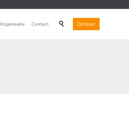
Skip

Doneer
Organisatie
Contact
to
content