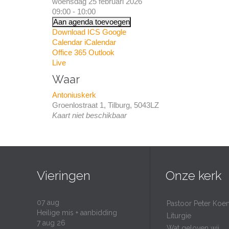
woensdag 25 februari 2026
09:00 - 10:00
Aan agenda toevoegen
Download ICS
Google
Calendar
iCalendar
Office 365
Outlook
Live
Waar
Antoniuskerk
Groenlostraat 1, Tilburg, 5043LZ
Kaart niet beschikbaar
Vieringen
Onze kerk
07
aug
Pastoor Peter Koe
Heilige mis + aanbidding
Liturgie
7 aug 26
Wat geloven wij