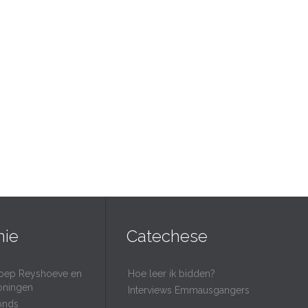
nie
Catechese
oep Reyshoeve en
Hoe leer ik bidden?
oningen
Interviews Emmausgangers
onds