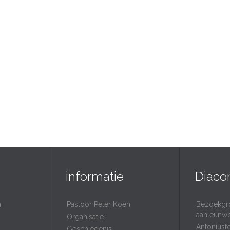
informatie
Diaco
n
Pastoor Peter Koen
Bezoekgr
aanleunw
Organisatie
Antoniusf
Geschiedenis