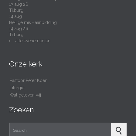
13 aug 26
Tilburg
14
aug
Heilige mis + aanbidding
14 aug 26
Tilburg
alle evenementen
Onze kerk
Pastoor Peter Koen
Liturgie
Wat geloven wij
Zoeken
Search for: