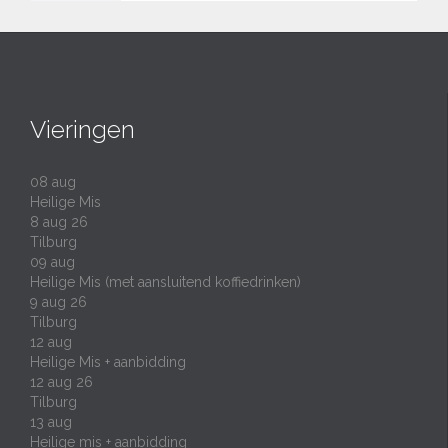
Vieringen
08
aug
Heilige Mis
8 aug 26
Tilburg
09
aug
Heilige Mis (met aansluitend koffiedrinken)
9 aug 26
Tilburg
12
aug
Heilige Mis + aanbidding
12 aug 26
Tilburg
13
aug
Heilige mis + aanbidding