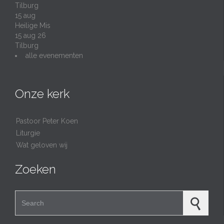
Tilburg
15
aug
Heilige Mis
15 aug 26
Tilburg
alle evenementen
Onze kerk
Pastoor Peter Koen
Liturgie
Wat geloven wij
Zoeken
Search for: