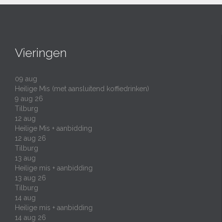
Vieringen
09
aug
Heilige Mis (met aansluitend koffiedrinken)
9 aug 26
Tilburg
12
aug
Heilige Mis + aanbidding
12 aug 26
Tilburg
13
aug
Heilige mis + aanbidding
13 aug 26
Tilburg
14
aug
Heilige mis + aanbidding
14 aug 26