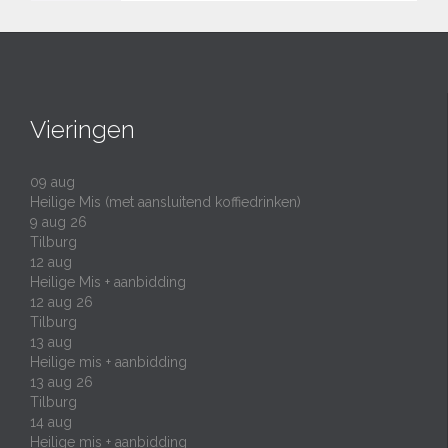
Vieringen
09
aug
Heilige Mis (met aansluitend koffiedrinken)
9 aug 26
Tilburg
12
aug
Heilige Mis + aanbidding
12 aug 26
Tilburg
13
aug
Heilige mis + aanbidding
13 aug 26
Tilburg
14
aug
Heilige mis + aanbidding