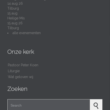
14 aug 26
Tilburg
15
aug
Heilige Mis
15 aug 26
Tilburg
alle evenementen
Onze kerk
Pastoor Peter Koen
Liturgie
Wat geloven wij
Zoeken
Search for: