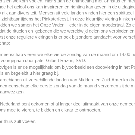
d zich welkom voelen. Hier staan de ontmoeting met Christus én met 
 het geloof ons kan inspireren en richting kan geven in de uitdaging
rijk aan diversiteit. Mensen uit vele landen vinden hier een spiritueel 
e zichtbaar tijdens het Pinksterfeest. In deze kleurrijke viering klink
bidden we samen het Onze Vader – ieder in de eigen moedertaal. Zo e
n dat de rituelen en gebeden die we wereldwijd delen ons verbinden e
t onze reguliere vieringen is er ook bijzondere aandacht voor versch
chap:
gemeenschap vieren we elke vierde zondag van de maand om 14.00 uur 
 voorgegaan door pater Gilbert Razon, SVD.
ovigen is er de mogelijkheid om bijvoorbeeld een doopviering in het 
s en begeleidt u hier graag bij.
ochianen uit verschillende landen van Midden- en Zuid-Amerika dra
 gemeenschap: elke eerste zondag van de maand verzorgen zij de mu
e aanwezigen.
n Nederland bent gekomen of al langer deel uitmaakt van onze gemee
s mee te vieren, te bidden en elkaar te ontmoeten.
r thuis zult voelen.