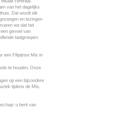
elkaar centraal.
en van het dagelijks
thuis. Dat wordt elk
en gezangen en lezingen
rvaren we dat het
n een gevoel van
illende taalgroepen
een Filipijnse Mis in
Pools te houden. Onze
gen op een bijzondere
ziek tijdens de Mis,
nschap: u bent van