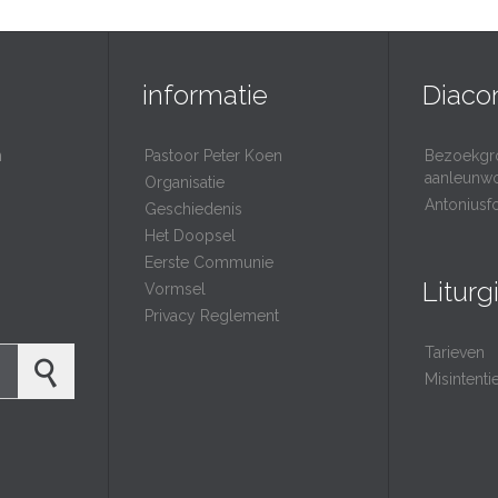
informatie
Diaco
n
Pastoor Peter Koen
Bezoekgr
aanleunw
Organisatie
Antoniusf
Geschiedenis
Het Doopsel
Eerste Communie
Liturg
Vormsel
Privacy Reglement
Tarieven
Misintent