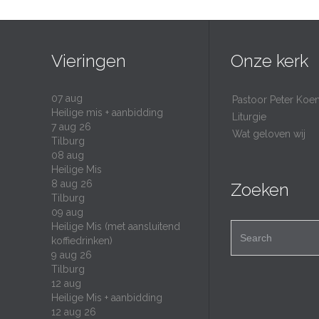
Vieringen
Onze kerk
07
aug
Pastoor Peter Koe
Heilige mis + aanbidding
Liturgie
7 aug 26
Wat geloven wij
Tilburg
08
aug
Heilige Mis
8 aug 26
Zoeken
Tilburg
09
aug
Heilige Mis (met aansluitend
Search for:
koffiedrinken)
9 aug 26
Tilburg
12
aug
Heilige Mis + aanbidding
12 aug 26