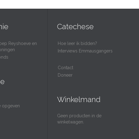
nie
Catechese
oep Reyshoeve en
Hoe leer ik bidden?
oningen
Interviews Emmausgangers
onds
Contact
Doneer
ie
Winkelmand
ie opgeven
Geen producten in de
winkelwagen.