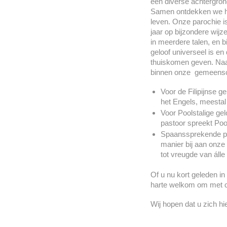
een diverse achtergron
Samen ontdekken we hoe
leven. Onze parochie is 
jaar op bijzondere wijz
in meerdere talen, en 
geloof universeel is e
thuiskomen geven. Naas
binnen onze gemeens
Voor de Filipijnse 
het Engels, meestal
Voor Poolstalige gel
pastoor spreekt Pool
Spaanssprekende par
manier bij aan onze
tot vreugde van áll
Of u nu kort geleden i
harte welkom om met on
Wij hopen dat u zich hie