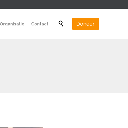
Skip

Doneer
Organisatie
Contact
to
content