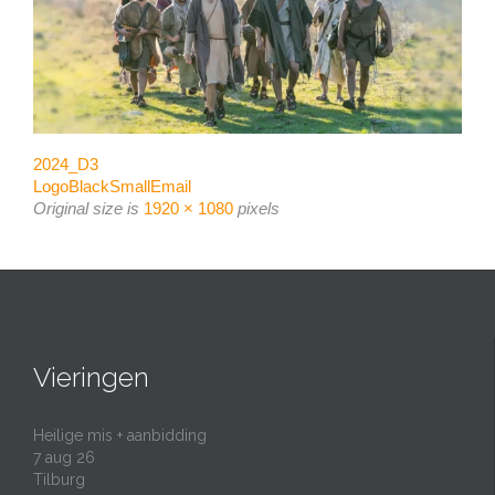
2024_D3
LogoBlackSmallEmail
Original size is
1920 × 1080
pixels
Vieringen
Heilige mis + aanbidding
7 aug 26
Tilburg