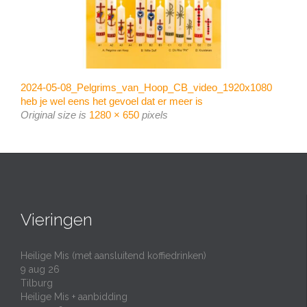
2024-05-08_Pelgrims_van_Hoop_CB_video_1920x1080
heb je wel eens het gevoel dat er meer is
Original size is
1280 × 650
pixels
Vieringen
Heilige Mis (met aansluitend koffiedrinken)
9 aug 26
Tilburg
Heilige Mis + aanbidding