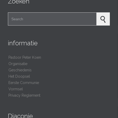
Zoeken
Search for:
informatie
Pastoor Peter Koen
Organisatie
Geschiedenis
Het Doopsel
Eerste Communie
Vormsel
Privacy Reglement
Diaconie