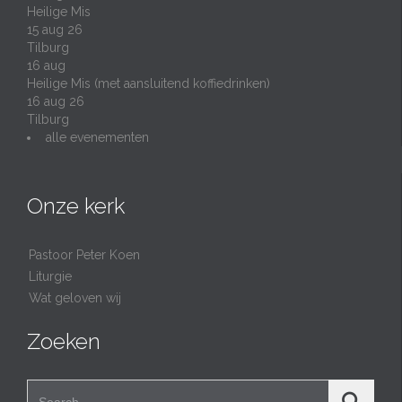
Heilige Mis
15 aug 26
Tilburg
16
aug
Heilige Mis (met aansluitend koffiedrinken)
16 aug 26
Tilburg
alle evenementen
Onze kerk
Pastoor Peter Koen
Liturgie
Wat geloven wij
Zoeken
Search for: