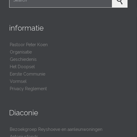
informatie
Pastoor Peter Koen
Organisatie
Geschiedenis
Het Doopsel
Eerste Communie
Vormsel
Privacy Reglement
Diaconie
Bezoekgroep Reyshoeve en aanleunwoningen
Antoniusfonds