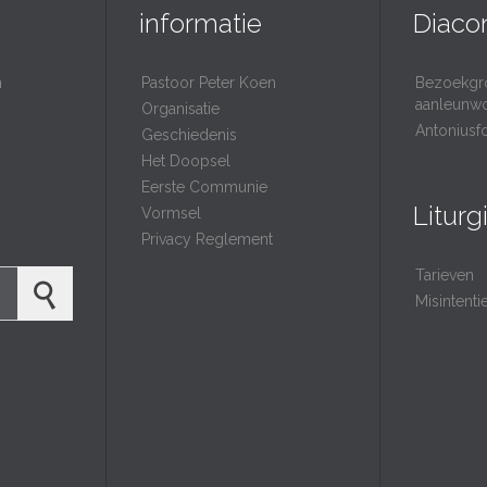
informatie
Diaco
n
Pastoor Peter Koen
Bezoekgr
aanleunw
Organisatie
Antoniusf
Geschiedenis
Het Doopsel
Eerste Communie
Liturg
Vormsel
Privacy Reglement
Tarieven
Misintent