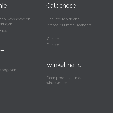
nie
Catechese
oep Reyshoeve en
Hoe leer ik bidden?
oningen
Interviews Emmausgangers
onds
Contact
Doneer
ie
Winkelmand
ie opgeven
Geen producten in de
winkelwagen.