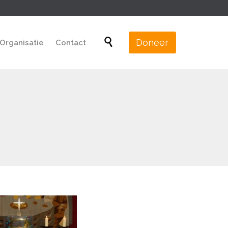
Skip

Doneer
Organisatie
Contact
to
content