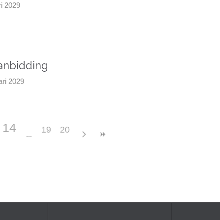
ari 2029
aanbidding
uari 2029
14
19
20