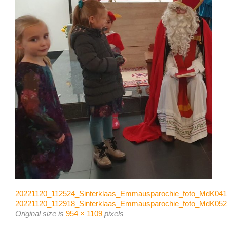
20221120_112524_Sinterklaas_Emmausparochie_foto_MdK041
20221120_112918_Sinterklaas_Emmausparochie_foto_MdK052
Original size is
954 × 1109
pixels