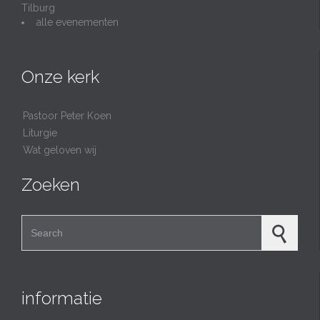
Tilburg
alle evenementen
Onze kerk
Pastoor Peter Koen
Liturgie
Wat geloven wij
Zoeken
Search for:
informatie