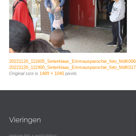
20221120_111605_Sinterklaas_Emmausparochie_foto_MdK006
20221120_111900_Sinterklaas_Emmausparochie_foto_MdK017
Original size is
1489 × 1040
pixels
Vieringen
Heilige Mis + aanbidding