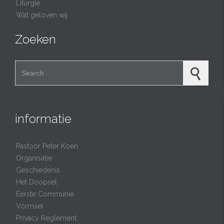
Liturgie
Wat geloven wij
Zoeken
Search for:
informatie
Pastoor Peter Koen
Organisatie
Geschiedenis
Het Doopsel
Eerste Communie
Vormsel
Privacy Reglement