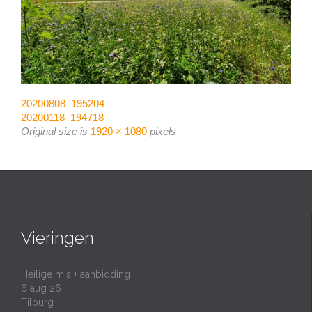
20200808_195204
20200118_194718
Original size is
1920 × 1080
pixels
Vieringen
Heilige mis + aanbidding
6 aug 26
Tilburg